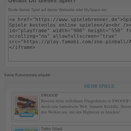
Gefällt Dir dieses Spiel?
Binde dieses Spiel auf deiner Webseite oder MySpace ein:
Keine Kommentare erlaubt!
MEHR SPIELE
SWOOOP
Beweise deine tollkühnen Fliegerkünste in SWOOOP u
durch eine fantastische Welt. Sammle Kristalle, Ster
den Wolken aus, um den Highscore zu knacken!
Tabby Island