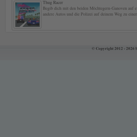
Thug Racer
Begib dich mit den beiden Möchtegern-Ganoven auf ei
andere Autos und die Polizei auf deinem Weg zu einer 
© Copyright 2012 - 2026 