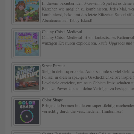
In diesem bezaubernden 3-Gewinnt-Spiel ist es deine A
Kätzchen wie möglich zu kombinieren. Jedes Mal, we
kombinierst, bekommt das letzte Kätzchen Superkräft
Abenteuern auf Tabby Island!
Chainy Chisai Medieval
Chainy Chisai Medieval ist ein fantastisches Kettenrea
winzigen Kreaturen explodieren, kaufe Upgrades und w
Street Pursuit
Steig in dein supercooles Auto, sammle so viel Geld
Polizei in diesem spaßigen Geschicklichkeitsrennspiel!
Levelziele erreichst, um neue Gebiete freizuschalten 
Benutze Power-Ups um deine Verfolger zu besiegen un
Color Shape
Bringe die Formen in diesem super süchtig-machenden
vorsichtig durch die verschiedenen Hindernisse!
Casino Freispiele – Spielen ohne Geld zu investieren