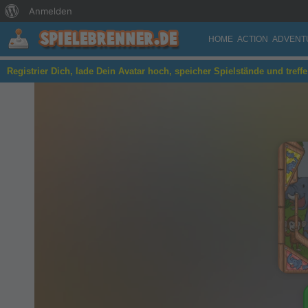
Über
Anmelden
WordPress
HOME
ACTION
ADVENT
Zoo Pinball
Registrier Dich, lade Dein Avatar hoch, speicher Spielstände und treff