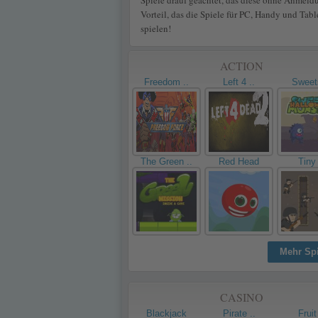
Spiele drauf geachtet, das diese ohne Anmel
Vorteil, das die Spiele für PC, Handy und Ta
spielen!
ACTION
Freedom ..
Left 4 ..
Sweets
The Green ..
Red Head
Tiny 
Mehr Spi
CASINO
Blackjack
Pirate ..
Fruit 