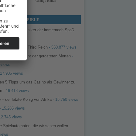
Orange Ranch
GESPIELTE SPIELE
ead 2 – ein Klassiker der immernoch Spaß
695.344 views
 Force vs. The Third Reich
- 550.877 views
ugh und die Nacht der gerösteten Motten
-
 views
 17.906 views
ten 5 Tipps um das Casino als Gewinner zu
en
- 16.418 views
 – der letzte König von Afrika
- 15.760 views
- 15.285 views
12.745 views
e Spielautomaten, die wir sehen wollen
-
views