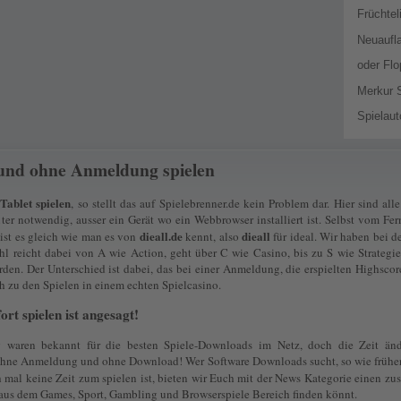
Früchtel
Neuaufla
oder Flo
Merkur S
Spielau
 und ohne Anmeldung spielen
ablet spielen
, so stellt das auf Spielebrenner.de kein Problem dar. Hier sind a
 notwendig, ausser ein Gerät wo ein Webbrowser installiert ist. Selbst vom Fern
dieall.de
dieall
ist es gleich wie man es von
kennt, also
für ideal. Wir haben bei d
 reicht dabei von A wie Action, geht über C wie Casino, bis zu S wie Strategie
en. Der Unterschied ist dabei, das bei einer Anmeldung, die erspielten Highscor
h zu den Spielen in einem echten Spielcasino.
rt spielen ist angesagt!
y
waren bekannt für die besten Spiele-Downloads im Netz, doch die Zeit änd
, ohne Anmeldung und ohne Download! Wer Software Downloads sucht, so wie früher
 mal keine Zeit zum spielen ist, bieten wir Euch mit der News Kategorie einen zus
aus dem Games, Sport, Gambling und Browserspiele Bereich finden könnt.