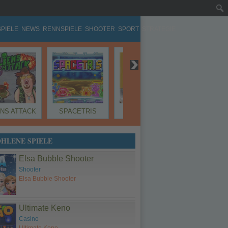
PIELE
NEWS
RENNSPIELE
SHOOTER
SPORT
STRATEGIE
ENS ATTACK
SPACETRIS
SPEED
PIRATE SL
BILLIARDS
HLENE SPIELE
Elsa Bubble Shooter
Shooter
Elsa Bubble Shooter
Ultimate Keno
Casino