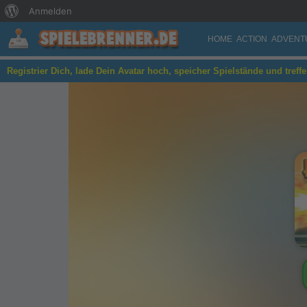
Über
Anmelden
WordPress
HOME
ACTION
ADVENT
Jetpack Master
Registrier Dich, lade Dein Avatar hoch, speicher Spielstände und treff