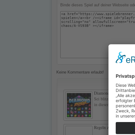
Binde dieses Spiel auf deiner Webseite o
Keine Kommentare erlaubt!
Diamond Rush
Sei blitzschnell und bi
in diesem zauberhaften
Regeln zur Sperrung vo