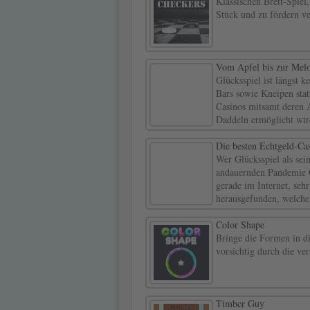
Klassischen Brett-Spiel
Stück und zu fördern v
Vom Apfel bis zur Melon
Glücksspiel ist längst
Bars sowie Kneipen sta
Casinos mitsamt deren 
Daddeln ermöglicht wir
Die besten Echtgeld-Cas
Wer Glücksspiel als se
andauernden Pandemie C
gerade im Internet, seh
herausgefunden, welche
Color Shape
Bringe die Formen in d
vorsichtig durch die ve
Timber Guy