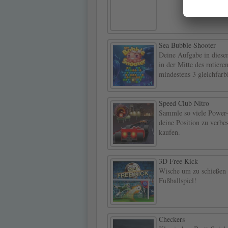
Sea Bubble Shooter
Deine Aufgabe in diesem
in der Mitte des rotier
mindestens 3 gleichfarb
Speed Club Nitro
Sammle so viele Power-
deine Position zu verbe
kaufen.
3D Free Kick
Wische um zu schießen 
Fußballspiel!
Checkers