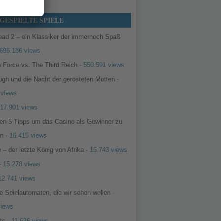
GESPIELTE SPIELE
ead 2 – ein Klassiker der immernoch Spaß
695.186 views
 Force vs. The Third Reich
- 550.591 views
ugh und die Nacht der gerösteten Motten
-
 views
 17.901 views
ten 5 Tipps um das Casino als Gewinner zu
en
- 16.415 views
 – der letzte König von Afrika
- 15.743 views
- 15.278 views
12.741 views
e Spielautomaten, die wir sehen wollen
-
views
ots
- 11.636 views