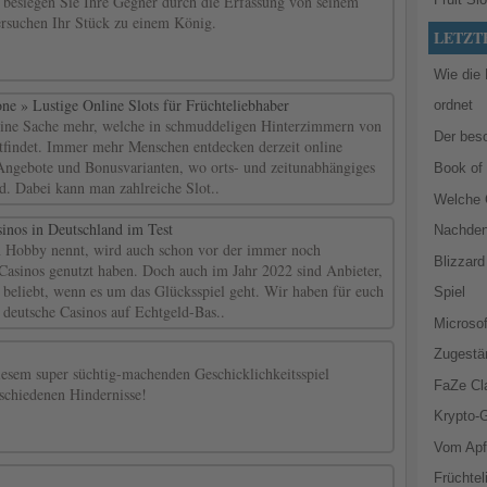
, besiegen Sie Ihre Gegner durch die Erfassung von seinem
ersuchen Ihr Stück zu einem König.
LETZT
Wie​‍​‌‍​
e » Lustige Online Slots für Früchteliebhaber
ordnet
 keine Sache mehr, welche in schmuddeligen Hinterzimmern von
Der bes
ttfindet. Immer mehr Menschen entdecken derzeit online
Angebote und Bonusvarianten, wo orts- und zeitunabhängiges
Book of
d. Dabei kann man zahlreiche Slot..
Welche C
inos in Deutschland im Test
Nachde
in Hobby nennt, wird auch schon vor der immer noch
Blizzar
asinos genutzt haben. Doch auch im Jahr 2022 sind Anbieter,
r beliebt, wenn es um das Glücksspiel geht. Wir haben für euch
Spiel
 deutsche Casinos auf Echtgeld-Bas..
Microsof
Zugestä
iesem super süchtig-machenden Geschicklichkeitsspiel
FaZe Cl
rschiedenen Hindernisse!
Krypto-
Vom Apfe
Früchtel