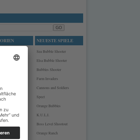
ORIEN
NEUESTE SPIELE
Sea Bubble Shooter
re
Elsa Bubble Shooter
Bubbles Shooter
Farm Invaders
le
Cannons and Soldiers
iele
Spect
Orange Bubbles
le
K.U.L.I.
Boss Level Shootout
Orange Ranch