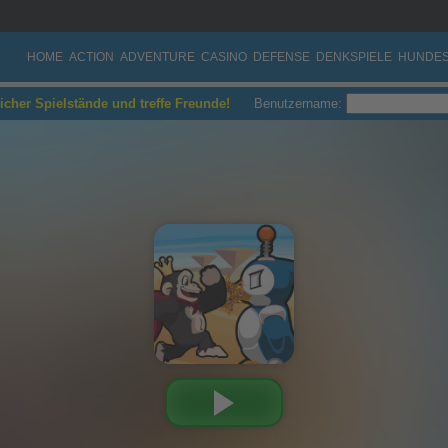
HOME
ACTION
ADVENTURE
CASINO
DEFENSE
DENKSPIELE
HUNDES
eicher Spielstände und treffe Freunde!
Benutzername: