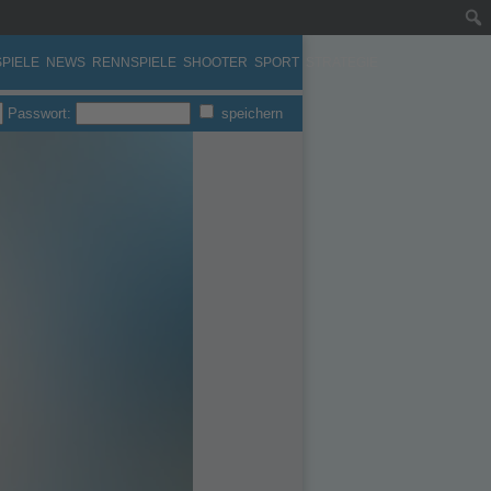
PIELE
NEWS
RENNSPIELE
SHOOTER
SPORT
STRATEGIE
Passwort:
speichern