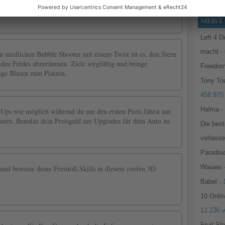
Strategie
MEIST 
Left 4 D
macht
- 
 niedlichen Bubble Shooter mit einem Twist ist es, den Stern
enden Feldes abzuräumen. Ziele sorgfältig und bringe
Freedom
ige Blasen zum Platzen.
Tony To
458.975
Halma
-
Ups wie möglich während du um den ersten Preis fährst um
ssern. Benutze dein Preisgeld um Upgrades für dein Auto zu
Die bes
verlass
Paradise
Wauies
und beweise deine Freistoß-Skills in diesem coolen 3D
Babel
- 
10 Onlin
12.236 
Fruit Sl