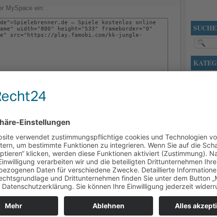
der MySpace ein:
SUCHE
KATEG
Action
Adventu
Casino
Defense
MEHR SPIELE
Denkspie
Hundesp
lde Kombinationen aus gleichfarbigen Edelsteinen! Schaffst du
News
 Match3-Spiel einen neuen Highscore?
Rennspie
Shooter
n Online Games in der Schweiz
Sport