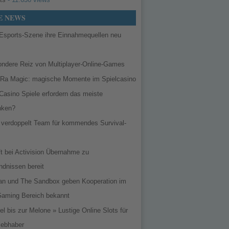
E NEWS
‍‌ die Esports-Szene ihre Einnahmequellen neu
ondere Reiz von Multiplayer-Online-Games
 Ra Magic: magische Momente im Spielcasino
asino Spiele erfordern das meiste
nken?
d verdoppelt Team für kommendes Survival-
t bei Activision Übernahme zu
ndnissen bereit
an und The Sandbox geben Kooperation im
Gaming Bereich bekannt
l bis zur Melone » Lustige Online Slots für
iebhaber