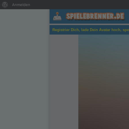
Über
Anmelden
WordPress
Kiba & Kumba:
Registrier Dich, lade Dein Avatar hoch, sp
Jungle Chaos