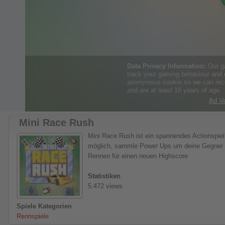
Mini Race Rush
Mini Race Rush ist ein spannendes Actionspiel
möglich, sammle Power Ups um deine Gegner z
Rennen für einen neuen Highscore
Statistiken
5.472 views
Spiele Kategorien
Rennspiele