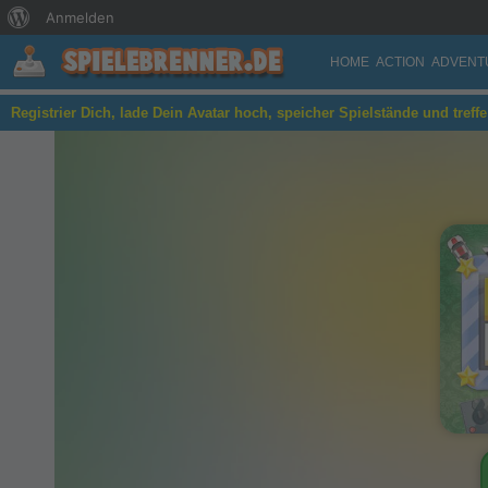
Über
Anmelden
WordPress
HOME
ACTION
ADVENT
Mini Race Rush
Registrier Dich, lade Dein Avatar hoch, speicher Spielstände und treff