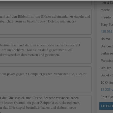
Left 4 D
macht
- 
ent auf den Bildschirm, um Blöcke aufeinander zu stapeln und
Freedom
möglichen Turm zu bauen! Tower Defense mal anders.
Tony To
458.936
Halma
-
teriöse Insel und starte in einem nervenaufreibenden 2D
Die bes
re und Schätze! Kannst du dich gegenüber allen
verlass
dernisstrecken durchsetzen und gewinnen?
Paradise
Wauies
 ' em poker gegen 5 Computergegner. Versuchen Sie, alles zu
Babel
- 
10 Onlin
12.235 
Fruit Sl
1 die Glücksspiel- und Casino-Branche verändert haben
ein letztes Quartal, ein guter Zeitpunkt zurückzuschauen,
LETZT
hr das Glücksspiel beeinflußt haben und dadurch neue
n.