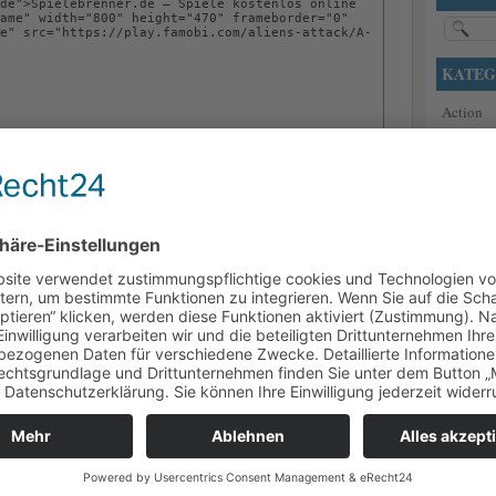
KATEG
Action
Adventu
Casino
Defense
Denkspie
MEHR SPIELE
Hundesp
News
alle Karten auf die vier Grundstapel zu bringen, sortiert nach
teigender Reihenfolge von Ass bis König. Auf dem Spielfeld
Rennspie
in absteigender Reihenfolge abwechselnd mit den Farben
Shooter
Sport
Strategie
mmt es vor allem auf die richtige Strategie und Konzentration
 Spielsteinen als Erster eine Gewinnhand bestehen aus Serien,
MEIST 
zu bilden!