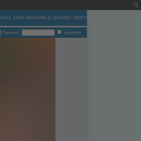
PIELE
NEWS
RENNSPIELE
SHOOTER
SPORT
STRATEGIE
Passwort:
speichern