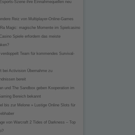
‍‌ die Esports-Szene ihre Einnahmequellen neu
ondere Reiz von Multiplayer-Online-Games
 Ra Magic: magische Momente im Spielcasino
asino Spiele erfordern das meiste
nken?
d verdoppelt Team für kommendes Survival-
t bei Activision Übernahme zu
ndnissen bereit
an und The Sandbox geben Kooperation im
Gaming Bereich bekannt
l bis zur Melone » Lustige Online Slots für
iebhaber
ge von Warcraft 2 Tides of Darkness – Top
p?