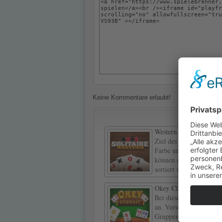
Keine Kommentare erlaubt!
Western Solitaire
Ziel des Spiels ist es, 
Farbe und Rang in aufs
können die Karten nur 
sortiert werden.
Okey Classic
Bei diesem Klassiker ko
an. Versuche mit deinen
Gruppen oder 7 Paaren 