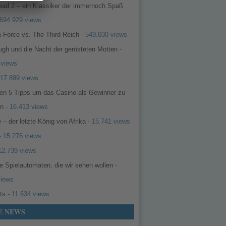
ead 2 – ein Klassiker der immernoch Spaß
694.929 views
 Force vs. The Third Reich
- 549.030 views
ugh und die Nacht der gerösteten Motten
-
 views
 17.899 views
ten 5 Tipps um das Casino als Gewinner zu
en
- 16.413 views
 – der letzte König von Afrika
- 15.741 views
- 15.276 views
12.739 views
e Spielautomaten, die wir sehen wollen
-
views
ots
- 11.634 views
E NEWS