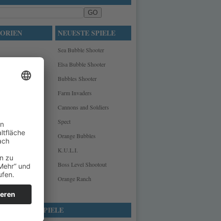
ORIEN
NEUESTE SPIELE
Sea Bubble Shooter
re
Elsa Bubble Shooter
Bubbles Shooter
Farm Invaders
le
Cannons and Soldiers
iele
Spect
Orange Bubbles
le
K.U.L.I.
Boss Level Shootout
Orange Ranch
GESPIELTE SPIELE